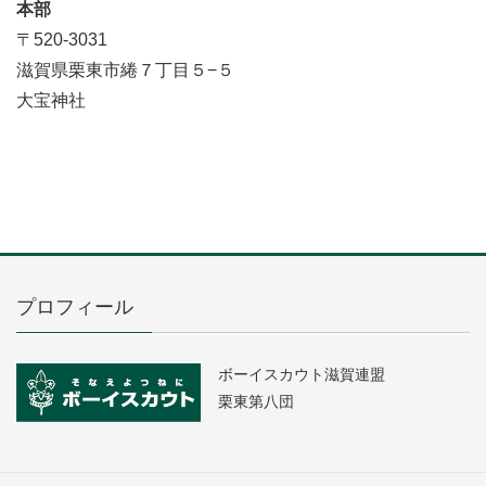
本部
〒520-3031
滋賀県栗東市綣７丁目５−５
大宝神社
プロフィール
ボーイスカウト滋賀連盟
栗東第八団