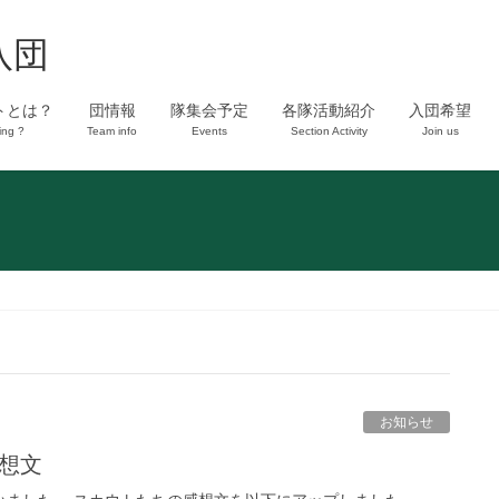
八団
トとは？
団情報
隊集会予定
各隊活動紹介
入団希望
ing ?
Team info
Events
Section Activity
Join us
お知らせ
感想文