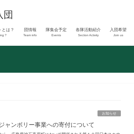
八団
トとは？
団情報
隊集会予定
各隊活動紹介
入団希望
ing ?
Team info
Events
Section Activity
Join us
お知らせ
ウトジャンボリー事業への寄付について